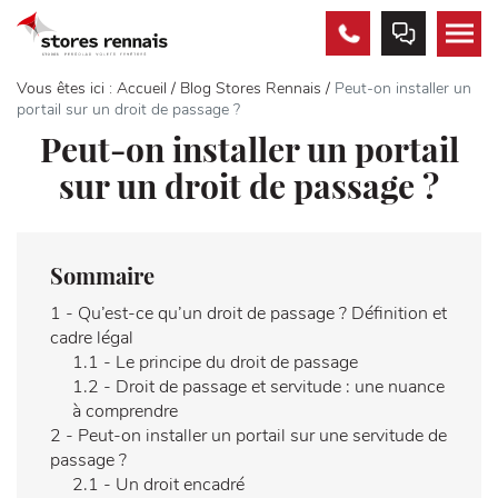
02
PRENDRE
MEN
99
RDV
22
Vous êtes ici :
Accueil
/
Blog Stores Rennais
/
Peut-on installer un
89
portail sur un droit de passage ?
60
Peut-on installer un portail
sur un droit de passage ?
Sommaire
1 -
Qu’est-ce qu’un droit de passage ? Définition et
cadre légal
1.1 -
Le principe du droit de passage
1.2 -
Droit de passage et servitude : une nuance
à comprendre
2 -
Peut-on installer un portail sur une servitude de
passage ?
2.1 -
Un droit encadré